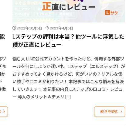
2022年10月5日
2023年4月5日
能
Lステップの評判は本当？他ツールに浮気した
僕が正直にレビュー
部ツ
悩む人 LINE公式アカウントを作ったけど、併用する外部ツ
ざま
ールを何にしようか迷い中。Lステップ（エルステップ）が
料か
おすすめってよく見かけるけど、何がいいの？リアルな使
が
い勝手や口コミが知りたい！ 本記事ではこんな悩みを解決
特徴
していきます！ 本記事の内容 Lステップの口コミ・レビュ
ー 導入のメリット＆デメリ […]
む
続きを読む