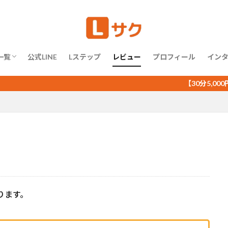
相談したい
運用代行を依頼したい
ルタントになりたい
個別チャット
メッセージ配信
リッチビデオメッセージ
リッチメ
リマインダ配信
一斉配信
個別トーク
テスト配信
分析
回答フォーム
基本設定
小ネタ
流入経路分析
テンプレート
一覧
LINE公式アカウント
公式LINE
Lステップ
Lステップ
レビュー
URLクリック測定
プロフィール
あいさつメッセ
イン
アクション管理
カルーセル
セグメント配信
クロス分析
相談したい
運用代行を依頼したい
ルタントになりたい
【30分5,000円～】LI
ナリオ配信
ショップカード
スコアリング
ステップ配信
自動
検索
ります。