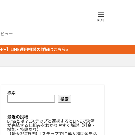
ッセージ
友だち情報欄
タグ
L-ma
ージ
タビュー
クーポン
NE運用相談の詳細はこちら»
応答
検索
検索
最近の投稿
L-maとは？Lステップと連携するとLINEで決済
が完結する仕組みをわかりやすく解説【料金・
機能・特典あり】
【最大350万円】LステップでIT導入補助金を活