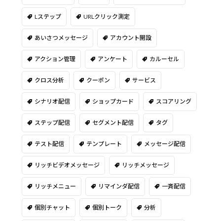
Lステップ
URLクリック測定
あいさつメッセージ
アカウント開設
アクション管理
アンケート
カルーセル
クロス分析
クーポン
サービス
シナリオ配信
ショップカード
スコアリング
ステップ配信
セグメント配信
タグ
テスト配信
テンプレート
メッセージ配信
リッチビデオメッセージ
リッチメッセージ
リッチメニュー
リマインダ配信
一斉配信
個別チャット
個別トーク
分析