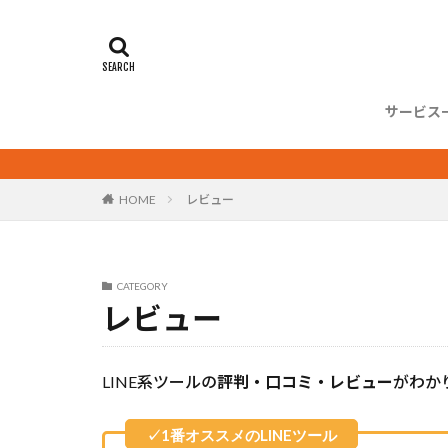
まずは
制作・
コンサ
IT導入補助金
リッチメニュー
友だち集め
アンケート
サービス
アカウント開設
まずは
制作・
コンサ
サービス
シ
HOME
レビュー
CATEGORY
レビュー
LINE系ツールの
評判・口コミ・レビュー
がわか