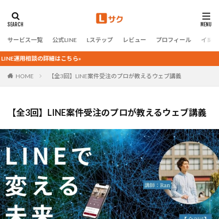
カテゴリー
サービス一覧
公式LINE
Lステップ
レビュー
プロフィール
インタ
タグ
運用相談の詳細はこちら»
IT導入補助金
個別チャット
メッセージ配信
HOME
【全3回】LINE案件受注のプロが教えるウェブ講義
リッチビデオメッセージ
リッチメッセージ
リッチメニュー
リマインダ配信
一斉配信
【全3回】LINE案件受注のプロが教えるウェブ講義
個別トーク
テスト配信
分析
友だち情報欄
友だち集め
回答フォーム
基本設定
小ネタ
流入経路分析
テンプレート
タグ
L-ma
アンケート
LINE公式アカウント
Lステップ
URLクリック測定
あいさつメッセージ
アカウント開設
アクション管理
カルーセル
セグメント配信
クロス分析
クーポン
サービス
シナリオ配信
ショップカード