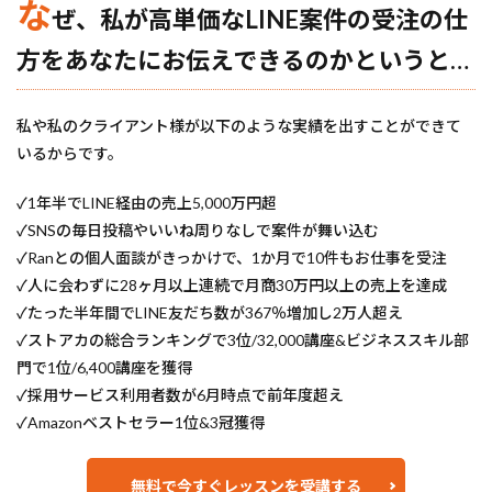
な
ぜ、私が高単価なLINE案件の受注の仕
方をあなたにお伝えできるのかというと…
私や私のクライアント様が以下のような実績を出すことができて
いるからです。
✓1年半でLINE経由の売上5,000万円超
✓SNSの毎日投稿やいいね周りなしで案件が舞い込む
✓Ranとの個人面談がきっかけで、1か月で10件もお仕事を受注
✓人に会わずに28ヶ月以上連続で月商30万円以上の売上を達成
✓たった半年間でLINE友だち数が367％増加し2万人超え
✓ストアカの総合ランキングで3位/32,000講座&ビジネススキル部
門で1位/6,400講座を獲得
✓採用サービス利用者数が6月時点で前年度超え
✓Amazonベストセラー1位&3冠獲得
無料で今すぐレッスンを受講する