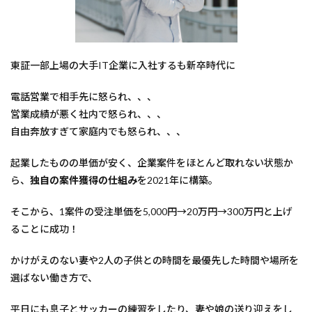
東証一部上場の大手IT企業に入社するも新卒時代に
電話営業で相手先に怒られ、、、
営業成績が悪く社内で怒られ、、、
自由奔放すぎて家庭内でも怒られ、、、
起業したものの単価が安く、企業案件をほとんど取れない状態か
ら、
独自の案件獲得の仕組み
を2021年に構築。
そこから、1案件の受注単価を5,000円→20万円→300万円と上げ
ることに成功！
かけがえのない妻や2人の子供との時間を最優先した時間や場所を
選ばない働き方で、
平日にも息子とサッカーの練習をしたり、妻や娘の送り迎えをし