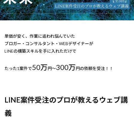
スコアリング
ステップ配信
自動応答
検索
単価が安く、作業に追われ悩んでいた
ブロガー・コンサルタント・WEBデザイナーが
LINEの構築スキルを手に入れただけで
50万
300万
たった1案件で
円～
円の依頼を受注！！
LINE案件受注のプロが教えるウェブ講
義