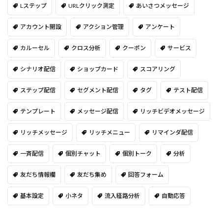
Lステップ
URLクリック測定
あいさつメッセージ
アカウント開設
アクション管理
アンケート
カルーセル
クロス分析
クーポン
サービス
シナリオ配信
ショップカード
スコアリング
ステップ配信
セグメント配信
タグ
テスト配信
テンプレート
メッセージ配信
リッチビデオメッセージ
リッチメッセージ
リッチメニュー
リマインダ配信
一斉配信
個別チャット
個別トーク
分析
友だち情報欄
友だち集め
回答フォーム
基本設定
小ネタ
流入経路分析
自動応答