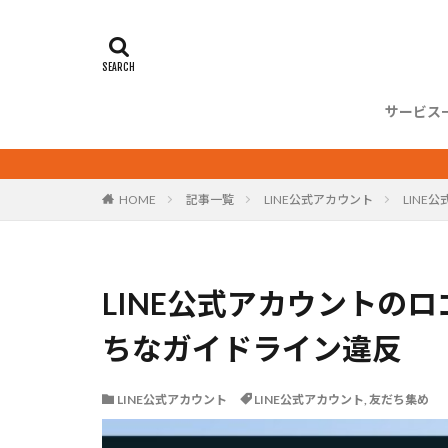
まずは
制作・
コンサ
IT導入補助金
リッチメニュー
友だち集め
アンケート
サービス
アカウント開設
まずは
制作・
コンサ
サービス
シ
HOME
記事一覧
LINE公式アカウント
LIN
LINE公式アカウントの
ちなガイドライン違反
LINE公式アカウント
LINE公式アカウント
,
友だち集め