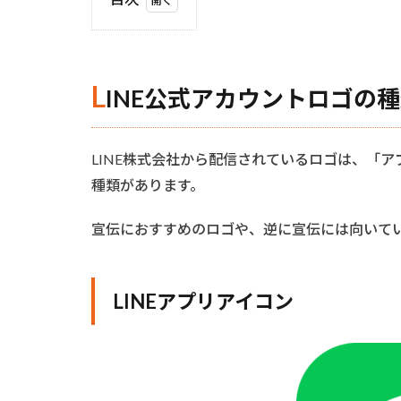
1
LINE
公式
アカ
L
INE公式アカウントロゴの
ウン
トロ
ゴの
LINE株式会社から配信されているロゴは、「ア
種類
種類があります。
1.1
LINE
宣伝におすすめのロゴや、逆に宣伝には向いて
アプ
リア
イコ
ン
LINEアプリアイコン
1.2
LINE
公式
アカ
ウン