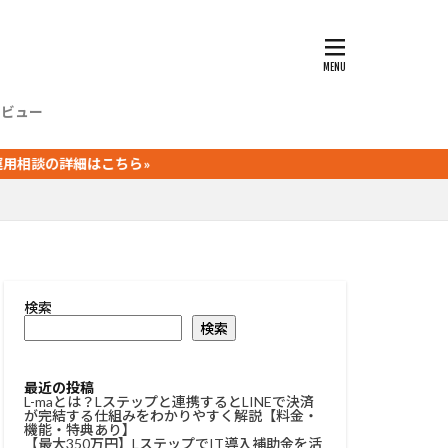
ッセージ
友だち情報欄
タグ
L-ma
ージ
タビュー
クーポン
細はこちら»
応答
検索
検索
最近の投稿
L-maとは？Lステップと連携するとLINEで決済
が完結する仕組みをわかりやすく解説【料金・
機能・特典あり】
【最大350万円】LステップでIT導入補助金を活