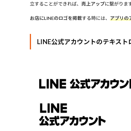
立することができれば、
売上アップ
に繋がりま
アカ
ウン
トの
お店にLINEのロゴを掲載
する時には、
アプリの
ロゴ
のダ
ウン
LINE公式アカウントのテキス
ロー
ド方
法
3
LINE
ロゴ
を使
用す
ると
きの
注意
点
3.1
余白