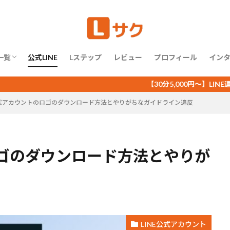
相談したい
運用代行を依頼したい
ルタントになりたい
個別チャット
メッセージ配信
リッチビデオメッセージ
リッチメ
リマインダ配信
一斉配信
個別トーク
テスト配信
分析
回答フォーム
基本設定
小ネタ
流入経路分析
テンプレート
一覧
LINE公式アカウント
公式LINE
Lステップ
Lステップ
レビュー
URLクリック測定
プロフィール
あいさつメッセ
イン
アクション管理
カルーセル
セグメント配信
クロス分析
相談したい
運用代行を依頼したい
ルタントになりたい
【30分5,000円～】LINE運用相談の詳
ナリオ配信
ショップカード
スコアリング
ステップ配信
自動
E公式アカウントのロゴのダウンロード方法とやりがちなガイドライン違反
検索
ロゴのダウンロード方法とやりが
LINE公式アカウント