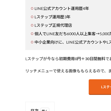
LINE公式アカウント運用歴4年
Lステップ運用歴3年
Lステップ正規代理店
個人でLINE友だち6000人以上集客→5,00
中小企業向けに、LINE公式アカウントや
Lステップが今なら
初期費用0円＋30日間無料
で
リッチメニューで使える画像ももらえるので、
Lステ
目次