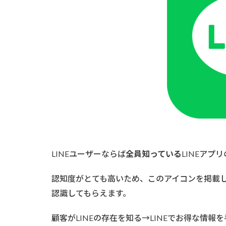
トの
テキ
スト
ロ
ゴ・
アイ
コン
1.3
LINE
ポイ
ント
LINE
のロ
ゴ・
シン
LINEユーザーならば
全員知っている
LINEア
ボル
マー
認知度がとても高いため、このアイコンを掲載
ク
認識してもらえます。
2
LINE
顧客がLINEの存在を知る→LINEでお得な情
公式